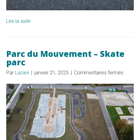
Lire la suite
Parc du Mouvement – Skate
parc
sur
Par
Lucien
|
janvier 21, 2025
|
Commentaires fermés
Parc
du
Mouve
–
Skate
parc