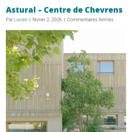
Astural – Centre de Chevrens
sur
Par
Lucien
|
février 2, 2026
|
Commentaires fermés
Astural
–
Centre
de
Chevren