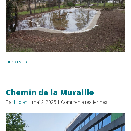
–
Bernex
Lire la suite
Chemin de la Muraille
sur
Par
Lucien
|
mai 2, 2025
|
Commentaires fermés
Chemin
de
la
Muraille