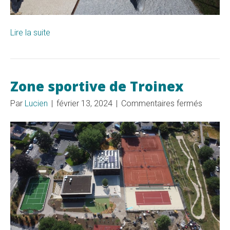
Lire la suite
Zone sportive de Troinex
sur
Par
Lucien
|
février 13, 2024
|
Commentaires fermés
Zone
sportiv
de
Troinex