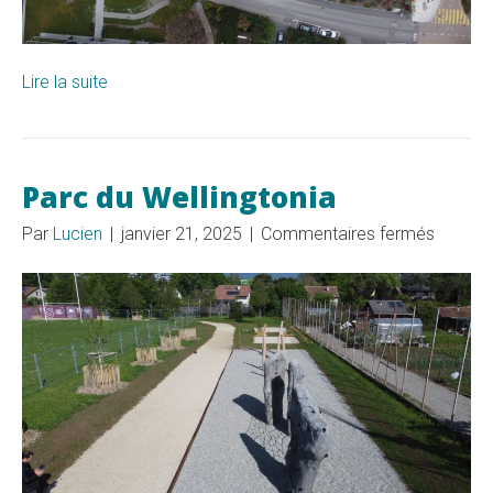
Lire la suite
Parc du Wellingtonia
sur
Par
Lucien
|
janvier 21, 2025
|
Commentaires fermés
Parc
du
Welling