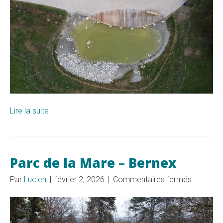
Lire la suite
Parc de la Mare – Bernex
sur
Par
Lucien
|
février 2, 2026
|
Commentaires fermés
Parc
de
la
Mare