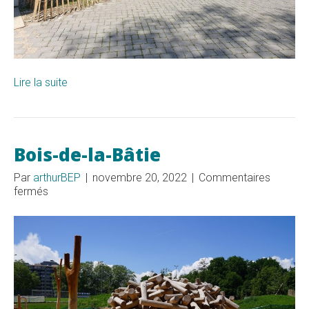
Lire la suite
Bois-de-la-Bâtie
Par
arthurBEP
|
novembre 20, 2022
|
Commentaires
sur
fermés
Bois-
de-
la-
Bâtie