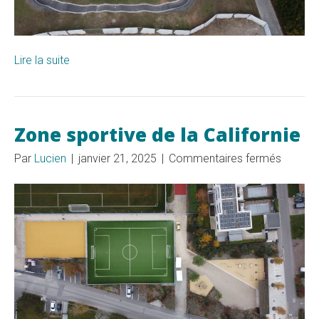
Lire la suite
Zone sportive de la Californie
sur
Par
Lucien
|
janvier 21, 2025
|
Commentaires fermés
Zone
sportiv
de
la
Californ