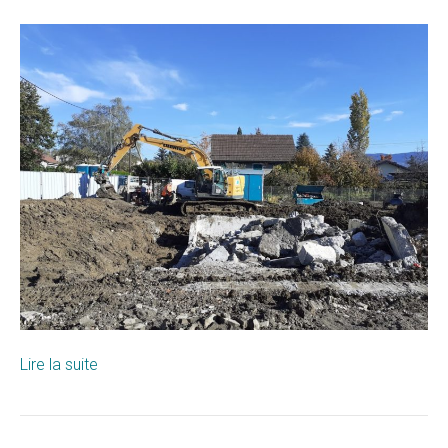
Mésan
10
Lire la suite