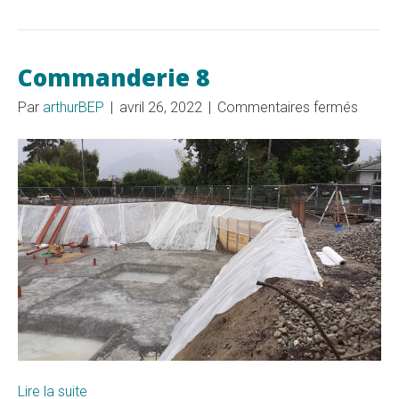
Commanderie 8
sur
Par
arthurBEP
|
avril 26, 2022
|
Commentaires fermés
Comma
8
Lire la suite