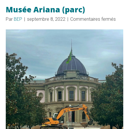
Musée Ariana (parc)
sur
Par
BEP
|
septembre 8, 2022
|
Commentaires fermés
Musée
Ariana
(parc)