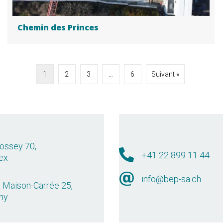
Chemin des Princes
1
2
3
…
6
Suivant »
ossey 70,
+41 22 899 11 44
ex
info@bep-sa.ch
a Maison-Carrée 25,
ny