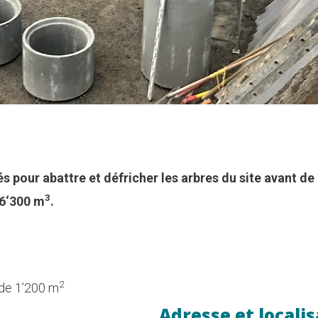
 pour abattre et défricher les arbres du site avant de
3
 6‘300 m
.
2
 de 1’200 m
Adresse et locali