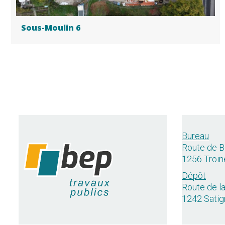
Sous-Moulin 6
Bureau
Route de B
1256 Troin
Dépôt
Route de l
1242 Satig