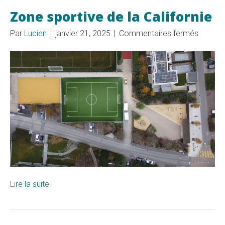
Zone sportive de la Californie
sur
Par
Lucien
|
janvier 21, 2025
|
Commentaires fermés
Zone
sportiv
de
la
Californ
Lire la suite