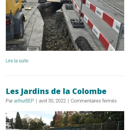
Lire la suite
Les Jardins de la Colombe
sur
Par
arthurBEP
|
avril 30, 2022
|
Commentaires fermés
Les
Jardin
de
la
Colom