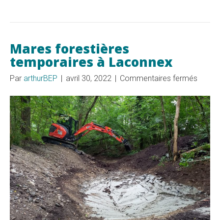
Mares forestières
temporaires à Laconnex
sur
Par
arthurBEP
|
avril 30, 2022
|
Commentaires fermés
Mares
forest
tempor
à
Lacon