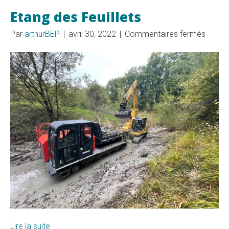
Etang des Feuillets
sur
Par
arthurBEP
|
avril 30, 2022
|
Commentaires fermés
Etang
des
Feuille
Lire la suite