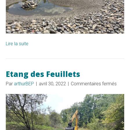
Lire la suite
Etang des Feuillets
sur
Par
arthurBEP
|
avril 30, 2022
|
Commentaires fermés
Etang
des
Feuille