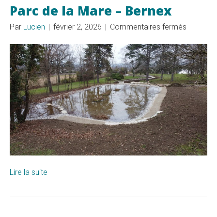
Parc de la Mare – Bernex
sur
Par
Lucien
|
février 2, 2026
|
Commentaires fermés
Parc
de
la
Mare
–
Bernex
Lire la suite