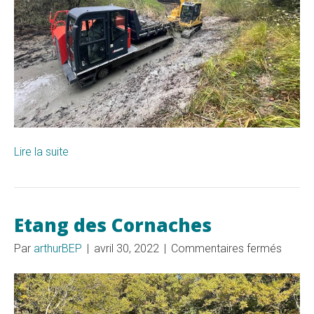
Lire la suite
Etang des Cornaches
sur
Par
arthurBEP
|
avril 30, 2022
|
Commentaires fermés
Etang
des
Corna