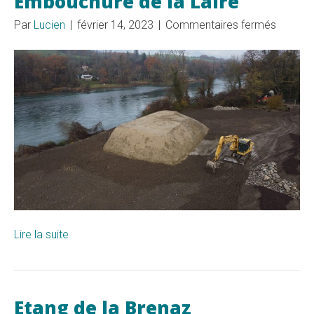
Embouchure de la Laire
sur
Par
Lucien
|
février 14, 2023
|
Commentaires fermés
Embouc
de
la
Laire
Lire la suite
Etang de la Brenaz