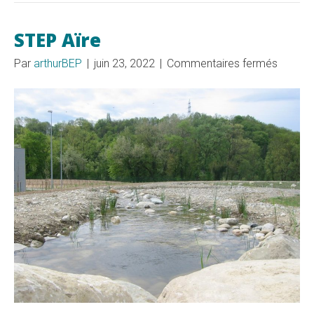
STEP Aïre
sur
Par
arthurBEP
|
juin 23, 2022
|
Commentaires fermés
STEP
Aïre