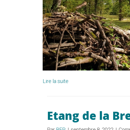
Lire la suite
Etang de la Br
Par
BEP
|
septembre 8, 2022
|
Comm