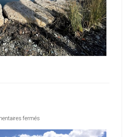
sur
entaires fermés
STEP
Chancy