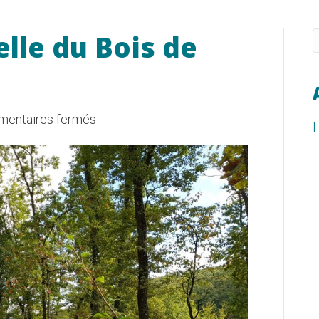
lle du Bois de
sur
entaires fermés
H
Réserve
naturelle
du
Bois
de
Bay