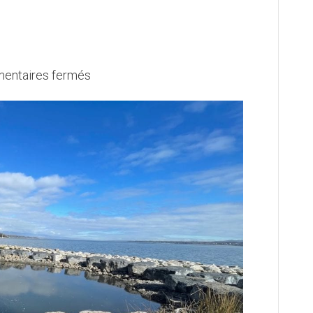
sur
entaires fermés
Port
Nautica