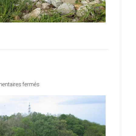
sur
entaires fermés
STEP
Aïre