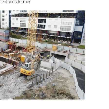
sur
entaires fermés
PLQ
Soret