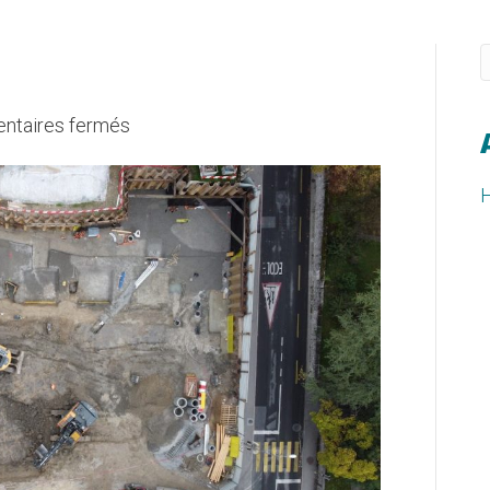
sur
taires fermés
Sous-
Moulin
H
6