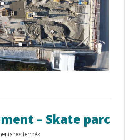
ment – Skate parc
sur
entaires fermés