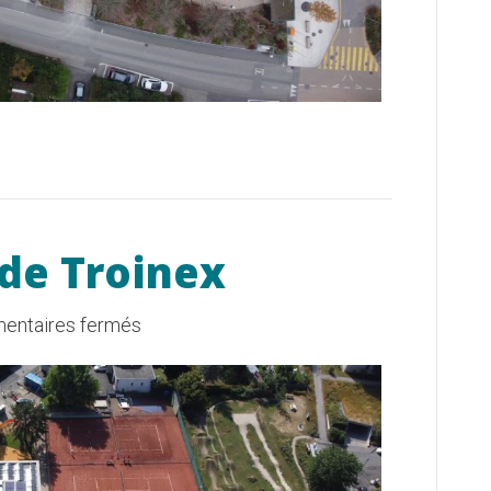
 de Troinex
sur
entaires fermés
Zone
sportive
de
Troinex