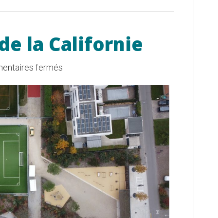
de la Californie
sur
entaires fermés
Zone
sportive
de
la
Californie