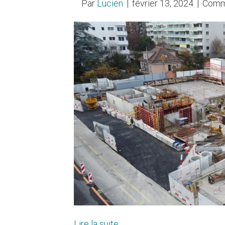
Par
Lucien
|
février 13, 2024
|
Comm
Lire la suite